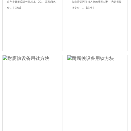
点与参数耐腐蚀性抗H₂S、CO₂、高盐卤水、
心血管等医疗植入物的理想材料，为患者提
酸...
【详情】
供安全、...
【详情】