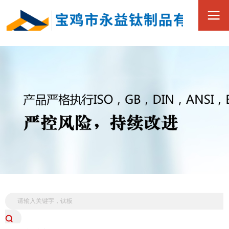
0917-3390168
全
15349173880
国
服
务
热
线