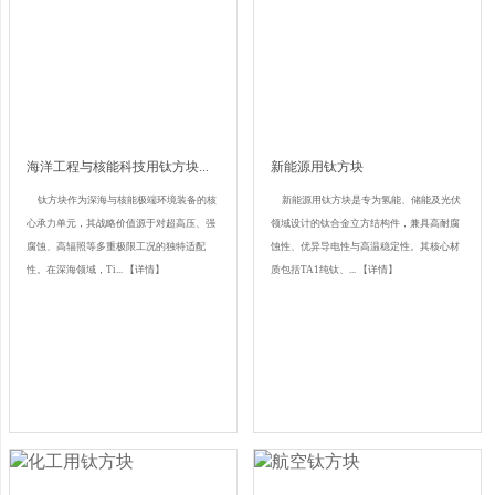
海洋工程与核能科技用钛方块...
新能源用钛方块
钛方块作为深海与核能极端环境装备的核
新能源用钛方块是专为氢能、储能及光伏
心承力单元，其战略价值源于对超高压、强
领域设计的钛合金立方结构件，兼具高耐腐
腐蚀、高辐照等多重极限工况的独特适配
蚀性、优异导电性与高温稳定性。其核心材
性。在深海领域，Ti...
【详情】
质包括TA1纯钛、...
【详情】