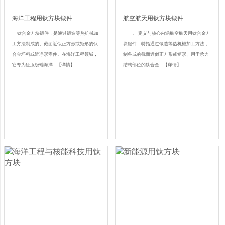
海洋工程用钛方块锻件...
航空航天用钛方块锻件...
钛合金方块锻件，是通过锻造等热机械加
一、 定义与核心内涵航空航天用钛合金方
工方法制成的、截面近似正方形或矩形的钛
块锻件，特指通过锻造等热机械加工方法，
合金坯料或近净形零件。在海洋工程领域，
制备成的截面近似正方形或矩形、用于承力
它专为征服极端海洋...
【详情】
结构部位的钛合金...
【详情】