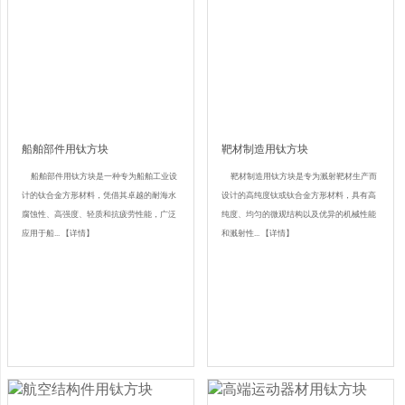
船舶部件用钛方块
靶材制造用钛方块
船舶部件用钛方块是一种专为船舶工业设
靶材制造用钛方块是专为溅射靶材生产而
计的钛合金方形材料，凭借其卓越的耐海水
设计的高纯度钛或钛合金方形材料，具有高
腐蚀性、高强度、轻质和抗疲劳性能，广泛
纯度、均匀的微观结构以及优异的机械性能
应用于船...
【详情】
和溅射性...
【详情】