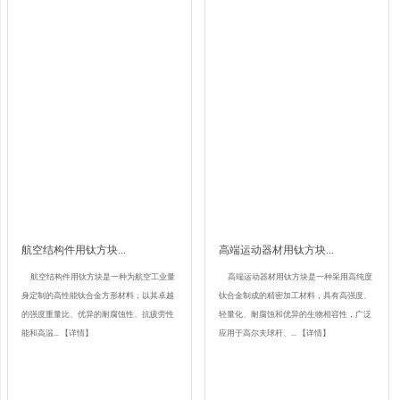
航空​结构件用钛方块...
​高端运动器材用钛方块...
航空结构件用钛方块是一种为航空工业量
高端运动器材用钛方块是一种采用高纯度
身定制的高性能钛合金方形材料，以其卓越
钛合金制成的精密加工材料，具有高强度、
的强度重量比、优异的耐腐蚀性、抗疲劳性
轻量化、耐腐蚀和优异的生物相容性，广泛
能和高温...
【详情】
应用于高尔夫球杆、...
【详情】