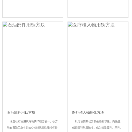
石油部件用钛方块
医疗植入物用钛方块
永益钛石油用钛方块的详细分析一、钛方
钛方块因其优异的生物相容性、高强度、
块在石油工业中的核心性能优势性能指标特
低密度和耐腐蚀性，成为制造骨科、牙科、