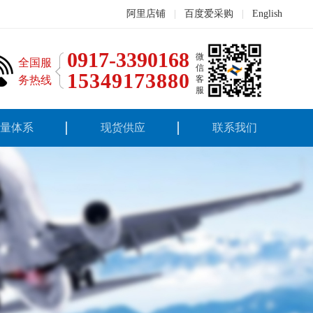
阿里店铺
|
百度爱采购
|
English
0917-3390168
微
全国服
信
15349173880
务热线
客
服
量体系
现货供应
联系我们