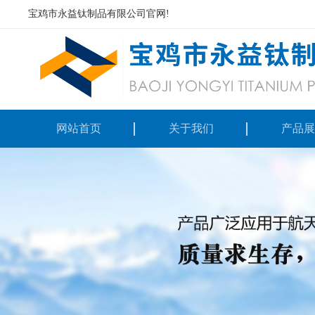
宝鸡市永益钛制品有限公司官网!
网站首页
关于我们
产品展
钛锻
钛及钛
钨钼难熔
镍钛记忆
设备及加