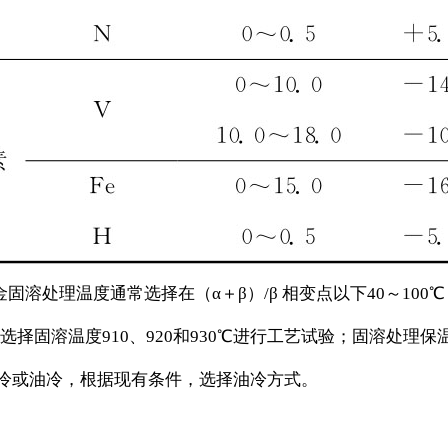
合金固溶处理温度通常选择在（α＋β）/β 相变点以下40～1
固溶温度910、920和930℃进行工艺试验；固溶处理保温
为水冷或油冷，根据现有条件，选择油冷方式。