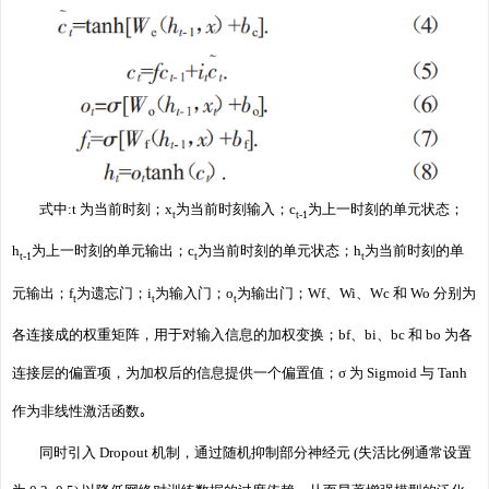
式中:t 为当前时刻；x
为当前时刻输入；c
为上一时刻的单元状态；
t
t-1
h
为上一时刻的单元输出；c
为当前时刻的单元状态；h
为当前时刻的单
t-1
t
t
元输出；f
为遗忘门；i
为输入门；o
为输出门；Wf、Wi、Wc 和 Wo 分别为
t
t
t
各连接成的权重矩阵，用于对输入信息的加权变换；bf、bi、bc 和 bo 为各
连接层的偏置项，为加权后的信息提供一个偏置值；σ 为 Sigmoid 与 Tanh
作为非线性激活函数｡
同时引入 Dropout 机制，通过随机抑制部分神经元 (失活比例通常设置