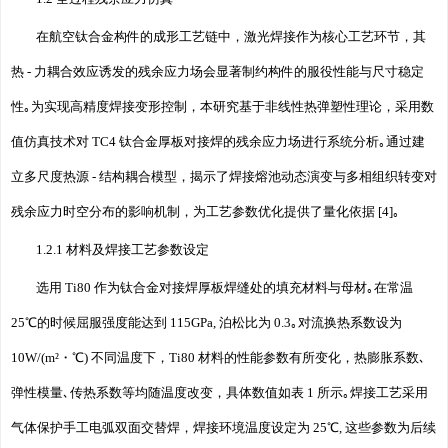
在航空钛合金构件的成形工艺链中，激光焊接作为核心工艺环节，其
热 - 力耦合效应诱发的残余应力场会显著制约构件的服役性能与尺寸稳定
性｡为实现高精度焊接变形控制，本研究基于非线性热弹塑性理论，采用数
值仿真技术对 TC4 钛合金厚板对接焊的残余应力场进行系统分析｡通过建
立多尺度热源 - 结构耦合模型，揭示了焊接熔池动态演变与多相组织转变对
残余应力时空分布的影响机制，为工艺参数优化提供了量化依据 [4]｡
1.2.1 材料及焊接工艺参数设定
选用 Ti80 作为钛合金对接焊厚板焊缝处的填充材料与母材｡在常温
25℃的时候屈服强度能达到 115GPa, 泊松比为 0.3｡对流换热系数设为
10W/(m²・℃) 不同温度下，Ti80 材料的性能参数有所变化，热膨胀系数､
弹性模量､传热系数等均随温度改变，具体数值如表 1 所示｡焊接工艺采用
气体保护手工电弧双面交替焊，焊接环境温度设定为 25℃, 这些参数为后续