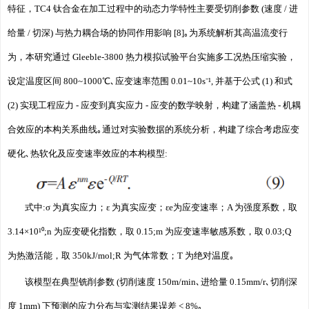
特征，TC4 钛合金在加工过程中的动态力学特性主要受切削参数 (速度 / 进
给量 / 切深) 与热力耦合场的协同作用影响 [8]｡为系统解析其高温流变行
为，本研究通过 Gleeble-3800 热力模拟试验平台实施多工况热压缩实验，
设定温度区间 800~1000℃､应变速率范围 0.01~10s⁻¹, 并基于公式 (1) 和式
(2) 实现工程应力 - 应变到真实应力 - 应变的数学映射，构建了涵盖热 - 机耦
合效应的本构关系曲线｡通过对实验数据的系统分析，构建了综合考虑应变
硬化､热软化及应变速率效应的本构模型:
式中:σ 为真实应力；ε 为真实应变；
εe
为应变速率；A 为强度系数，取
3.14×10¹⁰;n 为应变硬化指数，取 0.15;m 为应变速率敏感系数，取 0.03;Q
为热激活能，取 350kJ/mol;R 为气体常数；T 为绝对温度｡
该模型在典型铣削参数 (切削速度 150m/min､进给量 0.15mm/r､切削深
度 1mm) 下预测的应力分布与实测结果误差 < 8%｡