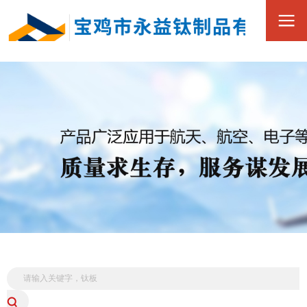
0917-3390168
全
15349173880
国
服
务
热
线