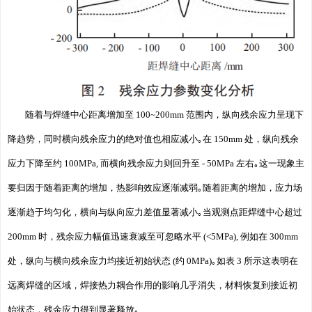
随着与焊缝中心距离增加至 100~200mm 范围内，纵向残余应力呈现下
降趋势，同时横向残余应力的绝对值也相应减小｡在 150mm 处，纵向残余
应力下降至约 100MPa, 而横向残余应力则回升至 - 50MPa 左右｡这一现象主
要归因于随着距离的增加，热影响效应逐渐减弱｡随着距离的增加，应力场
逐渐趋于均匀化，横向与纵向应力差值显著减小｡当观测点距焊缝中心超过
200mm 时，残余应力幅值迅速衰减至可忽略水平 (<5MPa), 例如在 300mm
处，纵向与横向残余应力均接近初始状态 (约 0MPa)｡如表 3 所示这表明在
远离焊缝的区域，焊接热力耦合作用的影响几乎消失，材料恢复到接近初
始状态，残余应力得到显著释放｡