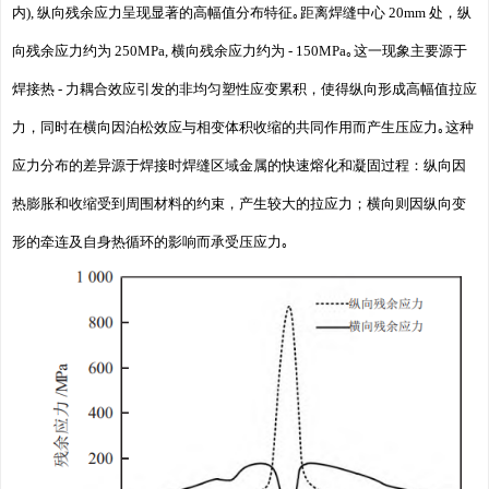
内), 纵向残余应力呈现显著的高幅值分布特征｡距离焊缝中心 20mm 处，纵
向残余应力约为 250MPa, 横向残余应力约为 - 150MPa｡这一现象主要源于
焊接热 - 力耦合效应引发的非均匀塑性应变累积，使得纵向形成高幅值拉应
力，同时在横向因泊松效应与相变体积收缩的共同作用而产生压应力｡这种
应力分布的差异源于焊接时焊缝区域金属的快速熔化和凝固过程：纵向因
热膨胀和收缩受到周围材料的约束，产生较大的拉应力；横向则因纵向变
形的牵连及自身热循环的影响而承受压应力｡