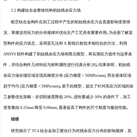
2.2 构建钛合金整体结构初始残余应力场
航空钛合金构件在加工过程中产生的初始残余应力会直接影响变形情
况，掌握这些应力的分布规律对优化生产工艺具有重要作用｡为全面了解某
型构件的应力状态，采用盲孔法和 X 射线衍射技术相结合的方法，利用
ANSYS 软件构建了初始残余应力场有限元模型，将实测应力值作为边界条
件，并结合构件几何特征与材料属性进行仿真分析 [9]｡结果表明，初始残
余应力场在缝区域呈现高梯度分布 (应力梯度 > 50MPa/mm), 而在基体区域
趋于均匀 (应力梯度 < 5MPa/mm)｡基于此模型，提出了针对高应力区域的加
工参数优化策略：在切削速度降低 20%､进给量减少 30% 的条件下，加工
变形量由 0.25mm 降至 0.08mm, 显著提高了构件的尺寸精度与服役性能｡
结语
研究揭示了 TC4 钛合金加工硬化行为对残余应力分布的影响规律，其