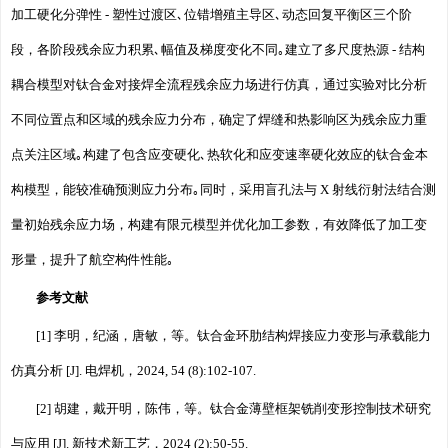
加工硬化分弹性 - 塑性过渡区､位错增殖主导区､动态回复平衡区三个阶
段，各阶段残余应力积累､幅值及梯度变化不同｡建立了多尺度热源 - 结构
耦合模型对钛合金对接焊全流程残余应力场进行仿真，通过实验对比分析
不同位置点和区域的残余应力分布，确定了焊缝和热影响区为残余应力重
点关注区域｡构建了包含应变硬化､热软化和应变速率硬化效应的钛合金本
构模型，能较准确预测应力分布｡同时，采用盲孔法与 X 射线衍射法结合测
量初始残余应力场，构建有限元模型并优化加工参数，有效降低了加工变
形量，提升了航空构件性能｡
参考文献
[1] 李明，纪涵，唐敏，等。钛合金环肋结构焊接应力变形与承载能力
仿真分析 [J]. 电焊机，2024, 54 (8):102-107.
[2] 胡建，戴开明，陈伟，等。钛合金薄壁框架铣削变形控制技术研究
与应用 [J]. 新技术新工艺，2024 (2):50-55.