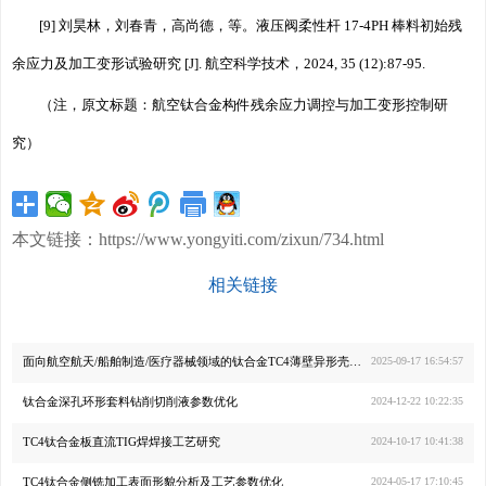
[9] 刘昊林，刘春青，高尚德，等。液压阀柔性杆 17-4PH 棒料初始残
余应力及加工变形试验研究 [J]. 航空科学技术，2024, 35 (12):87-95.
（注，原文标题：航空钛合金构件残余应力调控与加工变形控制研
究）
本文链接：
https://www.yongyiti.com/zixun/734.html
相关链接
面向航空航天/船舶制造/医疗器械领域的钛合金TC4薄壁异形壳体成型工艺优化：从原材料替
2025-09-17 16:54:57
钛合金深孔环形套料钻削切削液参数优化
2024-12-22 10:22:35
TC4钛合金板直流TIG焊焊接工艺研究
2024-10-17 10:41:38
TC4钛合金侧铣加工表面形貌分析及工艺参数优化
2024-05-17 17:10:45