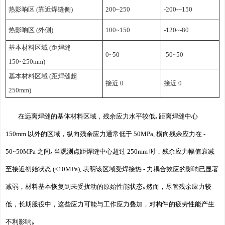
热影响区 (靠近焊缝侧)
200~250
-200~-150
热影响区 (外侧)
100~150
-120~-80
基本材料区域 (距焊缝
0~50
-50~50
150~250mm)
基本材料区域 (距焊缝超
接近 0
接近 0
250mm)
在远离焊缝的基体材料区域，残余应力水平较低｡距离焊缝中心
150mm 以外的区域，纵向残余应力通常低于 50MPa, 横向残余应力在 -
50~50MPa 之间｡当观测点距焊缝中心超过 250mm 时，残余应力幅值衰减
至接近初始状态 (<10MPa), 表明该区域受焊接热 - 力耦合效应的影响已显著
减弱，材料基本恢复到未受扰动的原始性能状态｡然而，尽管残余应力较
低，长期服役中，这些应力可能与工作应力叠加，对构件的疲劳性能产生
不利影响｡