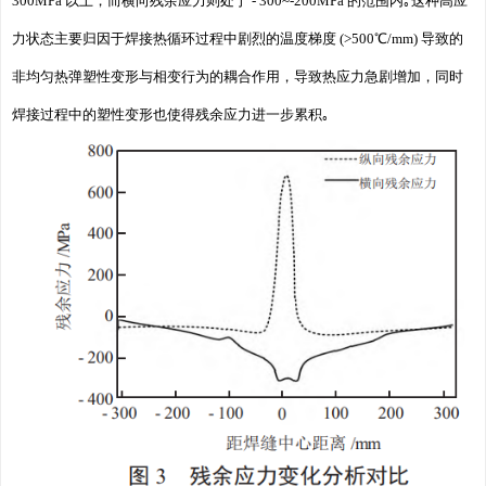
300MPa 以上，而横向残余应力则处于 - 300~-200MPa 的范围内｡这种高应
力状态主要归因于焊接热循环过程中剧烈的温度梯度 (>500℃/mm) 导致的
非均匀热弹塑性变形与相变行为的耦合作用，导致热应力急剧增加，同时
焊接过程中的塑性变形也使得残余应力进一步累积｡