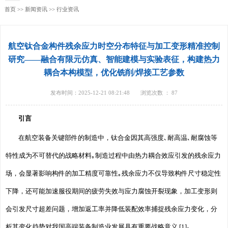
首页
>>
新闻资讯
>>
行业资讯
航空钛合金构件残余应力时空分布特征与加工变形精准控制
研究——融合有限元仿真、智能建模与实验表征，构建热力
耦合本构模型，优化铣削/焊接工艺参数
发布时间：2025-12-21 08:21:48
浏览次数 ：
87
引言
在航空装备关键部件的制造中，钛合金因其高强度､耐高温､耐腐蚀等
特性成为不可替代的战略材料｡制造过程中由热力耦合效应引发的残余应力
场，会显著影响构件的加工精度可靠性｡残余应力不仅导致构件尺寸稳定性
下降，还可能加速服役期间的疲劳失效与应力腐蚀开裂现象，加工变形则
会引发尺寸超差问题，增加返工率并降低装配效率捕捉残余应力变化，分
析其变化趋势对我国高端装备制造业发展具有重要战略意义 [1]｡