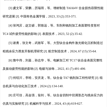
[3] 虞文军，荣鹏，厉瑞琪，等。增材制造 Ti6Al4V 合金损伤容限性能
研究进展 [J]. 中国有色金属学报，2023, 33 (2):353-371.
[4] 张鸿滨，赵文硕，郭致远，等。车削和铣削加工表面塑性变形对
TC4 试件疲劳性能的影响 [J]. 表面技术，2023, 52 (2):35-42.
[5] 谢勇，张文奇，武致军，等。大型钛合金构件激光熔化沉积制造过
程残余应力诱发开裂机理研究 [J]. 航空制造技术，2024, 67 (15):55-64.
[6] 詹中伟，刘嘉，孙志华，等。电解加工对 TC17 钛合金表面完整性
及振动疲劳性能的影响 [J]. 电镀与涂饰，2022, 41 (7):491-496.
[7] 何绍川，李晗，安庆龙，等。钛合金 TA7 铣削加工特性研究 [J]. 组
合机床与自动化加工技术，2024 (2):134-140.
[8] 庄可佳，高金强，翁剑，等。钛合金切削中切屑形态与残余应力的
仿真与实验研究 [J]. 机械科学与技术，2024, 43 (4):619-627.