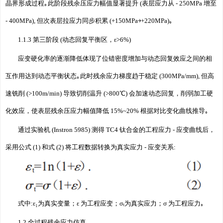
晶界形成过程｡此阶段残余压应力幅值显著提升 (表层应力从 - 250MPa 增至
- 400MPa), 但次表层拉应力同步积累 (+150MPa￫+220MPa)｡
1.1.3 第三阶段 (动态回复平衡区，ε>6%)
应变硬化率的逐渐降低体现了位错密度增加与动态回复效应之间的相
互作用达到动态平衡状态｡此时残余应力梯度趋于稳定 (300MPa/mm), 但高
速铣削 (>100m/min) 导致切削温升 (>800℃) 会加速动态回复，削弱加工硬
化效应，使表层残余压应力幅值降低 15%~20% 根据对比变化曲线推导｡
通过实验机 (Instron 5985) 测得 TC4 钛合金的工程应力 - 应变曲线后，
采用公式 (1) 和式 (2) 将工程数据转换为真实应力 - 应变关系:
式中:ε₁为真实变量；ε 为工程应变；σₜ为真实应力；σ 为工程应力｡
1.2 全过程残余应力仿真