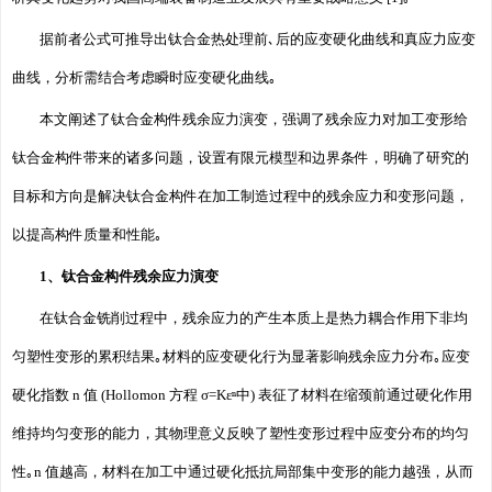
据前者公式可推导出钛合金热处理前､后的应变硬化曲线和真应力应变
曲线，分析需结合考虑瞬时应变硬化曲线｡
本文阐述了钛合金构件残余应力演变，强调了残余应力对加工变形给
钛合金构件带来的诸多问题，设置有限元模型和边界条件，明确了研究的
目标和方向是解决钛合金构件在加工制造过程中的残余应力和变形问题，
以提高构件质量和性能｡
1、钛合金构件残余应力演变
在钛合金铣削过程中，残余应力的产生本质上是热力耦合作用下非均
匀塑性变形的累积结果｡材料的应变硬化行为显著影响残余应力分布｡应变
硬化指数 n 值 (Hollomon 方程 σ=Kεⁿ中) 表征了材料在缩颈前通过硬化作用
维持均匀变形的能力，其物理意义反映了塑性变形过程中应变分布的均匀
性｡n 值越高，材料在加工中通过硬化抵抗局部集中变形的能力越强，从而