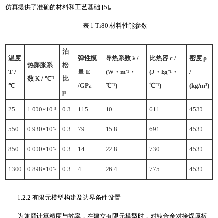
仿真提供了准确的材料和工艺基础 [5]｡
表 1 Ti80 材料性能参数
泊
温度
弹性模
导热系数 λ /
比热容 c /
密度 ρ
热膨胀系
松
T /
量 E
(W・m⁻¹・
(J・kg⁻¹・
/
数 K / ℃⁻¹
比
℃
/GPa
℃⁻¹)
℃⁻¹)
(kg/m³)
μ
25
1.000×10⁻⁵
0.3
115
10
611
4530
550
0.930×10⁻⁵
0.3
79
15.8
691
4530
850
0.000×10⁻⁵
0.3
14
22.8
730
4530
1300
0.898×10⁻⁵
0.3
4
26.4
775
4530
1.2.2 有限元模型构建及边界条件设置
为兼顾计算精度与效率，在建立有限元模型时，对钛合金对接焊厚板