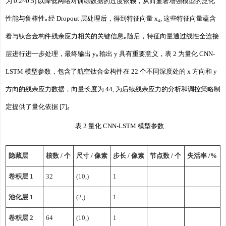
为 0.2~0.5) 以降低网络对训练数据的过度依赖，从而显著增强模型的泛化
性能与鲁棒性｡经 Dropout 层处理后，得到特征向量 x₄, 这些特征向量蕴含
着与钛合金构件残余应力相关的关键信息｡随后，特征向量通过线性全连接
层进行进一步处理，最终输出 y｡输出 y 具有重要意义，表 2 为量化 CNN-
LSTM 模型参数，包含了航空钛合金构件在 22 个不同深度处的 x 方向和 y
方向的残余应力数据，向量长度为 44, 为后续残余应力的分析和调控策略制
定提供了量化依据 [7]｡
表 2 量化 CNN-LSTM 模型参数
隐藏层
核数 / 个
尺寸 / 像素
步长 / 像素
节点数 / 个
失活率 /%
卷积层 1
32
(10,)
1
池化层 1
(2,)
1
卷积层 2
64
(10,)
1