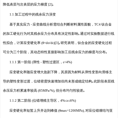
降低表层与次表层的应力梯度 [2]｡
1.1 加工过程中的残余应力演变
基于真实应力 - 应变曲线分析需结合判断材料属性面貌，TC4 钛合金
的加工硬化行为对其残余应力分布具有决定性影响｡通过对实验数据进行线
性拟合，计算应变硬化率 (θ=dσ/dε)[3]｡研究表明，钛合金的应变硬化过程
可分为三个阶段，其动态特性直接影响加工后残余应力的梯度与分布｡
1.1.1 第一阶段 (弹性 - 塑性过渡区，ε<4%)
应变硬化率随应变增大急剧下降，其原因为材料从弹性变形向滑移主
导的塑性变形过渡，位错密度快速增加但尚未形成稳定结构｡此阶段表层残
余压应力积累速率较高 (85MPa/%), 但分布均匀性较差｡
1.1.2 第二阶段 (位错增殖主导区，4%≤ε≤6%)
应变硬化率短暂上升并达到峰值 (θmax=1200MPa), 对应位错缠结与亚