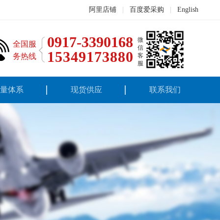
阿里店铺
|
百度爱采购
|
English
0917-3390168
微
全国服
信
15349173880
务热线
客
服
量体系
现货供应
联系我们