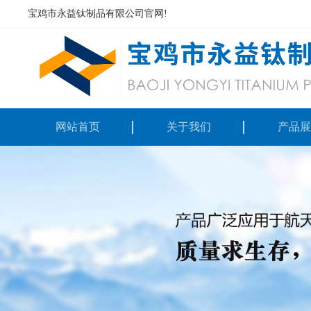
宝鸡市永益钛制品有限公司官网!
网站首页
关于我们
产品展
钛锻
钛及钛
钨钼难熔
镍钛记忆
设备及加