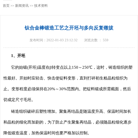
首页
>>
新闻资讯
>>
技术资料
钛合金棒锻造工艺之开坯与多向反复镦拔
发布时间：2022-01-03 23:12:32
浏览次数 ：
559
1、开坯
它的始锻(开坯)温度在β转变点以上150～250℃，这时，铸造组织的塑
性最好。开始时应轻击、快击使锭料变形，直到打碎初生粗晶粒组织为
止。变形程度必须保持在20%～30%范围内。把锭料锻成所需截面，然后
切成定尺寸毛坯。
铸造组织破碎后塑性增加。聚集再结晶是随温度升高、保温时间加长
和晶粒的细化而加剧的，为了防止产生聚集再结晶，必须随晶粒细化逐步
降低锻造温度，加热保温时间也要严格加以控制。