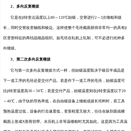
2、多向反复镦拔
它是在β转变点温度以上80～120℃始锻，交替进行2～3次镦粗和拔
长，同时交替改变轴线和棱边。这样使整个毛坯截面获得非常均一的具有β
区变形特征的再结晶细晶组织。如毛坯在轧机上轧制，可不必进行此种多
向镦拔。
3、第二次多向反复镦拔
它与第一次多向反复镦拔方式一样，但始锻温度取决于锻后半成品是
下一道工序的毛坯还是交付产品。若是作下一道工序的毛坯，始锻温度可
比β转变温度高30～50℃；若是交付产品，始锻温度则在β转变温度以下20
～40℃，由于钛的导热率低，在自由锻设备上镦粗或拔长坯料时，若工具
预热温度过低，设备的打击速度低，变形程度又较大，往往在纵剖面或横
截面上形成X形剪切带。水压机上非等温镦粗时尤其如此。这是因为工具温