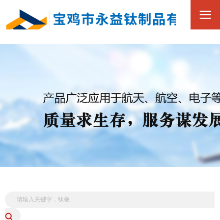
0917-3390168
全
15349173880
国
服
务
热
线