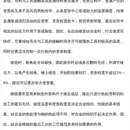
度低，坯料与工具接触造成金属坯料表层激冷，变形过程中，金属产生的
变形热又来不及向四周热传导，从表层至中心形成较大的温度梯度，结果
金属形成强烈流动的应变带。变形程度愈大，剪切带愈明显，最后在符号
相反的拉应力作用下形成裂纹。因此，在自由锻造钛合金时，打击速度应
快些，尽量缩短毛坯与工具的接触时间并尽可能预热工具到较高的温度，
同时还要适当控制一次行程内的变形程度。
锻造时，棱角处冷却最快。因此拔长时必须多次翻转毛坯，并调节锤
击力，以免产生锐角。锤上锻造，开始阶段要轻打，变形程度不超过5%～
8%，随后可以逐步加大变形量。
模锻通常是用来制造外形和尺寸接近成品，随后只进行热处理和切削
加工的最后毛坯。锻造温度和变形程度是决定合金组织、性能的基本因
素。钛合金的热处理与钢的热处理不同，对合金的组织不起决定作用。因
此，钛合金模锻的最后工步的工艺规范具有特别重要的作用。