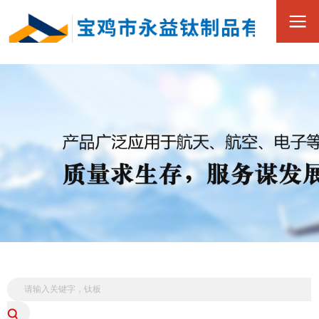
0917-3390168
全
15349173880
国
服
务
热
线