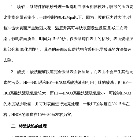
1、喷砂： 钛铸件的喷砂处理一般选用白刚玉粗喷较好，喷砂的压力要
比非贵金属者较小，一般控制在0.45Mpa以下。因为，喷射压力过大时, 砂
粒冲击钛表面产生激烈火花，温度升高可与钛表面发生反应,形成二次污
染，影响表面质量。时间为15~30秒，仅去除铸件表面的粘砂、表面烧结层
和部分和 氧化层即可。其余的表面反应层结构宜采用化学酸洗的方法快速
去除。
2、酸洗： 酸洗能够快速完全去除表面反应层，而表面不会产生其他元
素的污染。HF—HCl系和HF—HNO3系酸洗液都可用于钛的酸洗，但 HF—
HCl系酸洗液吸氢量较大，而HF—HNO3系酸洗液吸氢量小，可控制HNO3
的浓度减少吸氢，并可对表面进行光亮处理，一般HF的浓度在3%~5 %左
右，HNO3的浓度在15%~30%左右为宜。
二、铸造缺陷的处理