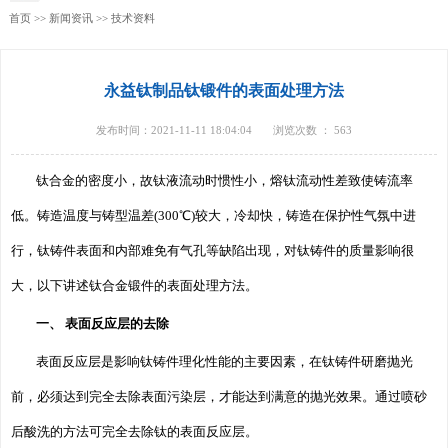
首页
>>
新闻资讯
>>
技术资料
永益钛制品钛锻件的表面处理方法
发布时间：2021-11-11 18:04:04
浏览次数 ：
563
钛合金的密度小，故钛液流动时惯性小，熔钛流动性差致使铸流率
低。铸造温度与铸型温差(300℃)较大，冷却快，铸造在保护性气氛中进
行，钛铸件表面和内部难免有气孔等缺陷出现，对钛铸件的质量影响很
大，以下讲述钛合金锻件的表面处理方法。
一、 表面反应层的去除
表面反应层是影响钛铸件理化性能的主要因素，在钛铸件研磨抛光
前，必须达到完全去除表面污染层，才能达到满意的抛光效果。通过喷砂
后酸洗的方法可完全去除钛的表面反应层。