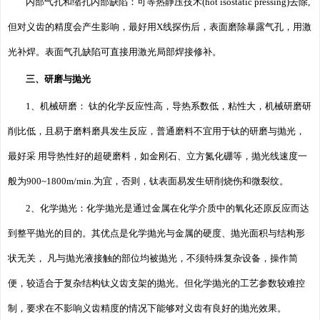
内部气孔和缩孔内部缺陷：可等热静压技术(hot isostatic pressing)去除,
但对义齿的精度会产生影响，最好用X线探伤后，表面磨除暴露气孔，用激
光补焊。表面气孔缺陷可直接用激光局部焊接修补。
三、研磨与抛光
1、机械研磨： 钛的化学反应性高，导热系数低，粘性大，机械研磨研
削比低，且易于磨料磨具发生反应，普通磨料不宜用于钛的研磨与抛光，
最好采 用导热性好的超硬磨料，如金刚石、立方氮化硼等，抛光线速度一
般为900~1800m/min.为宜，否则，钛表面易发生研削烧伤和微裂纹。
2、化学抛光：化学抛光是通过金属在化学介质中的氧化还原反应而达
到整平抛光的目的。其优点是化学抛光与金属的硬度、抛光面积与结构形
状无关， 凡与抛光液接触的部位均被抛光，不须特殊复杂设备，操作简
便，较适合于复杂结构钛义齿支架的抛光。但化学抛光的工艺参数较难控
制，要求在不影响义齿精度的情况下能够对义齿有良好的抛光效果。