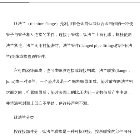
钛法兰（titanium flange）是利用有色金属钛或钛合金制作的一种使
管子与管子相互连接的零件，连接于管端；钛法兰上有孔眼，螺栓使两
法兰紧连。法兰间用衬垫密封。法兰管件(flanged pipe fittings)指带有法
兰(突缘或接盘)的管件。
它可由浇铸而成，也可由螺纹连接或焊接构成。法兰联接(flange，
joint)由一对法兰、一个垫片及若干个螺栓螺母组成。垫片放在两法兰密
封面之间，拧紧螺母后，垫片表面上的比压达到一定数值后产生变形，
并填满密封面上凹凸不平处，使连接严密不漏。
钛法兰
分类
按连接部件分：钛法兰联接是一种可拆联接。按所联接的部件可分