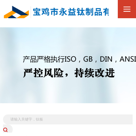
0917-3390168
全
15349173880
国
服
务
热
线