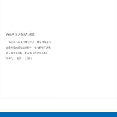
高温高压设备‌用钛法兰
高温高压设备用钛法兰是一种采用钛及钛
合金制造的管道连接部件，专为极端工况设
计，具有高强度、耐高温（通常可达300-
600℃）、耐高...
【详情】