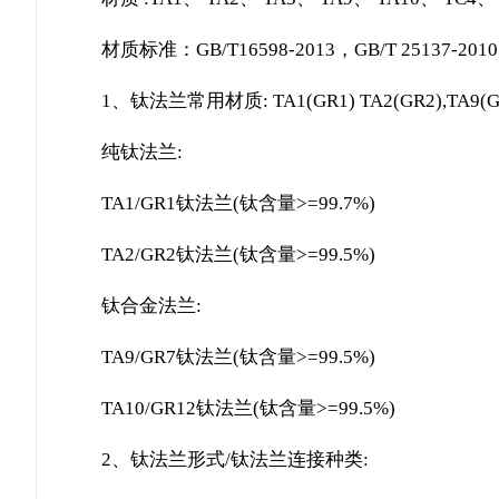
材质标准：GB/T16598-2013，GB/T 25137-201
1、钛法兰常用材质: TA1(GR1) TA2(GR2),TA9(GR7
纯钛法兰:
TA1/GR1钛法兰(钛含量>=99.7%)
TA2/GR2钛法兰(钛含量>=99.5%)
钛合金法兰
:
TA9/GR7钛法兰(钛含量>=99.5%)
TA10/GR12钛法兰(钛含量>=99.5%)
2、钛法兰形式/钛法兰连接种类: