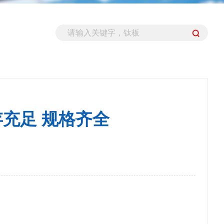
存充足 规格齐全