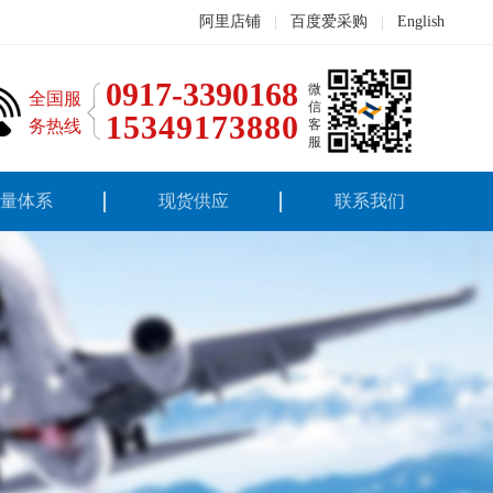
阿里店铺
|
百度爱采购
|
English
0917-3390168
微
全国服
信
15349173880
务热线
客
服
量体系
现货供应
联系我们