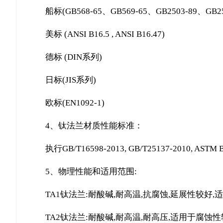
船标(GB568-65、GB569-65、GB2503-89、GB25
美标 (ANSI B16.5 , ANSI B16.47)
德标 (DIN系列)
日标(JIS系列)
欧标(EN1092-1)
4、钛法兰材质性能标准：
执行GB/T16598-2013, GB/T25137-2010, ASTM
5、物理性能和适用范围:
TA1钛法兰:耐酸碱,耐高温,抗腐蚀,延展性较好
TA2钛法兰:耐酸碱,耐高温,耐高压,适用于腐蚀