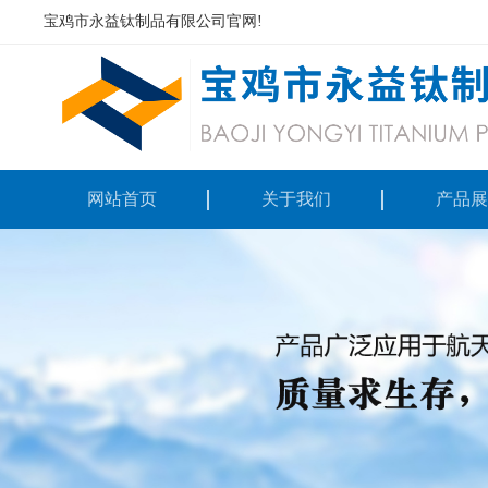
宝鸡市永益钛制品有限公司官网!
网站首页
关于我们
产品展
钛锻
钛及钛
钨钼难熔
镍钛记忆
设备及加