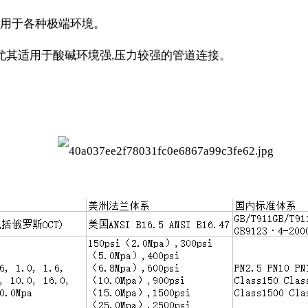
,适用于各种极端环境。
蚀,尤其适用于酸碱环境强,压力较强的管道连接。