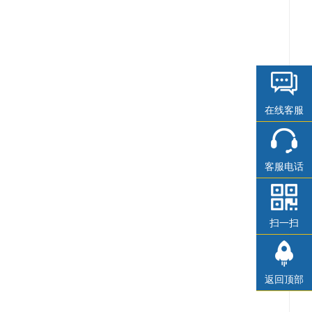
在线客服
客服电话
扫一扫
返回顶部