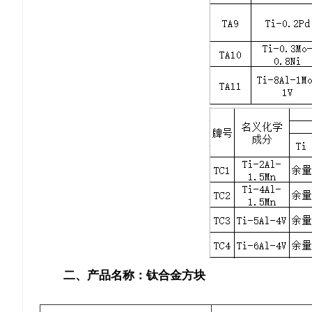
二、产品名称：
钛合金方块