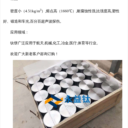
3
密度小（4.51kg/m
）,熔点高（1660℃）,耐腐蚀性强,比强度高,塑性
好、锻造和车光,百分百超声波探伤。
应用领域：
钛饼
广泛应用于航天,机械,化工,冶金,医疗,体育等行业。
欢迎广大新老客户咨询订购！