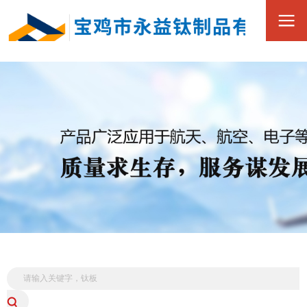
0917-3390168
全
15349173880
国
服
务
热
线