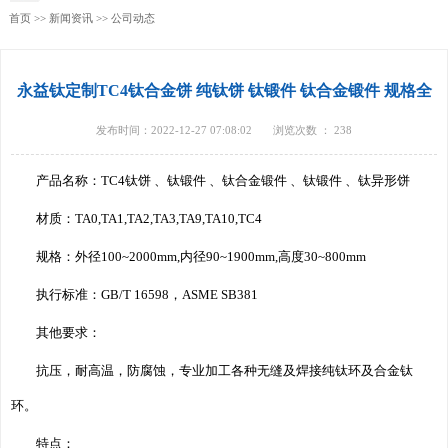
首页
>>
新闻资讯
>>
公司动态
永益钛定制TC4钛合金饼 纯钛饼 钛锻件 钛合金锻件 规格全
发布时间：2022-12-27 07:08:02
浏览次数 ：
238
产品名称：
TC4钛饼
、钛锻件 、钛合金锻件 、钛锻件 、钛异形饼
材质：TA0,TA1,TA2,TA3,TA9,TA10,TC4
规格：外径100~2000mm,内径90~1900mm,高度30~800mm
执行标准：GB/T 16598，ASME SB381
其他要求：
抗压，耐高温，防腐蚀，专业加工各种无缝及焊接纯钛环及合金钛
环。
特点：