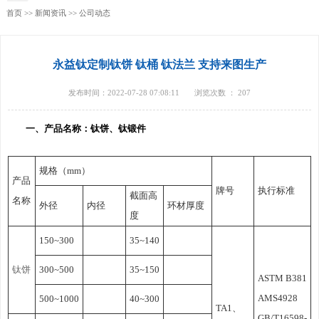
首页
>>
新闻资讯
>>
公司动态
永益钛定制钛饼 钛桶 钛法兰 支持来图生产
发布时间：2022-07-28 07:08:11
浏览次数 ：
207
一、产品名称：钛饼、钛锻件
规格（mm）
产品
牌号
执行标准
截面高
名称
外径
内径
环材厚度
度
150~300
35~140
钛饼
300~500
35~150
ASTM B381
AMS4928
500~1000
40~300
TA1、
GB/T16598-