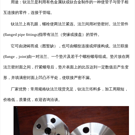
用途：钛法兰是利用有色金属钛或钛合金制作的一种使管子与管子相
互连接的零件，连接于管端。
钛法兰上有孔眼，螺栓使两法兰紧连。法兰间用衬垫密封。法兰管件
(flanged pipe fittings)指带有法兰（突缘或接盘）的管件。
它可由浇铸而成（图暂缺），也可由螺纹连接或焊接构成。法兰联接
(flange，joint)由一对法兰、一个垫片及若干个螺栓螺母组成。垫片放在两
法兰密封面之间，拧紧螺母后，垫片表面上的比压达到一定数值后产生变
形，并填满密封面上凹凸不平处，使联接严密不漏。
厂家优势：常用规格钛法兰现货充足，钛法兰坯料多，加工周期短，
价格低，质量优，欢迎咨询洽谈。