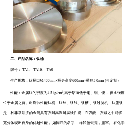
二、产品名称：钛桶
牌号： TA1、 TA10、 TA9
生产规格：钛桶口径400mm×桶身高度600mm×壁厚5.0mm (可定制）
3
性能：金属钛的密度为4.51g/cm
,高于铝而低于钢、铜、镍， 但比强度
位于金属之首。耐腐蚀性能钛桶、钛丝、钛线、钛槽 、钛过滤机、钛篮钛
是—种非常活泼的金属具有强耐高温耐腐蚀性能、在强酸、强碱之中能够
充分体现出自身的优越性能， 如同它的名字— 样轻盈银亮，坚牢。 在化学