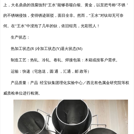
上，大名鼎鼎的强腐蚀剂“王水”能够吞噬白银、黄金，以至把号称“不锈＇
的不锈钢侵蚀，变得锈迹斑驳，面目全非。然而，“王水”对钛却无可奈
何。在“王水”中浸泡了几年的钛，依旧锃亮，光彩照人！
生产状态：
热加工状态(R )
冷加工状态(Y)
退火状态(M)
制造工艺：热轧、冷轧、卷轧、焊接包装：木箱或按客户需求。
运输：快递（宅急送，圆 通 ，汇通，邮 政等）
产品质量：产品 经宝钛集团理化实验中心／西北有色属金研究院等权
威质检单位进行检测。