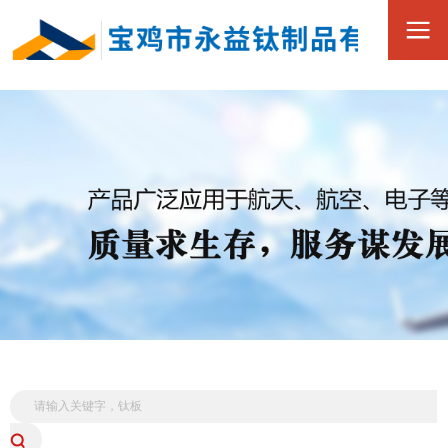
0917-3390168
全
15349173880
国
服
务
热
线