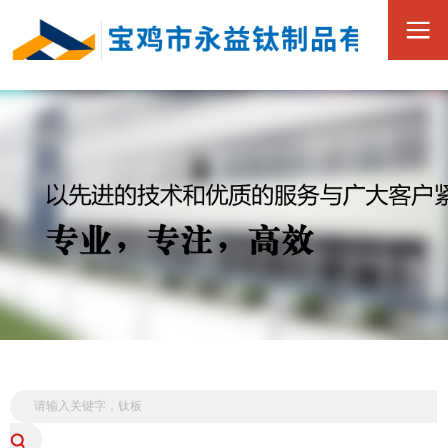
0917-3390168
全
15349173880
国
服
务
热
线